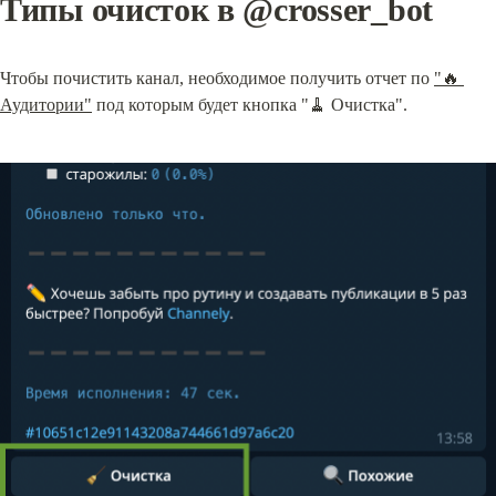
Типы очисток в @crosser_bot
Чтобы почистить канал, необходимое получить отчет по 
"🔥 
Аудитории"
 под которым будет кнопка "🧹 Очистка".